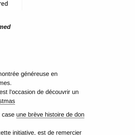
rmed
 montrée généreuse en
rmes.
 est l’occasion de découvrir un
istmas
e case
une brève histoire de don
e initiative, est de remercier